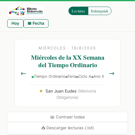
Lecturas
Irakurgaiak
Hoy
📅 Fecha
MIÉRCOLES · 19/8/2026
Miércoles de la XX Semana
del Tiempo Ordinario
←
→
Tiempo Ordinario
Feria
Ciclo A
Ano II
★
San Juan Eudes
(Memoria
Obligatoria)
📖 Contraer todas
📥 Descargar lecturas (.txt)