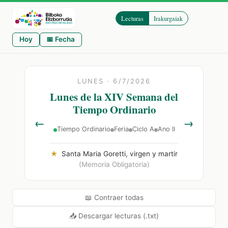
Lecturas
Irakurgaiak
Hoy
📅 Fecha
LUNES · 6/7/2026
Lunes de la XIV Semana del
Tiempo Ordinario
←
→
Tiempo Ordinario
Feria
Ciclo A
Ano II
★
Santa Maria Goretti, virgen y martir
(Memoria Obligatoria)
📖 Contraer todas
📥 Descargar lecturas (.txt)