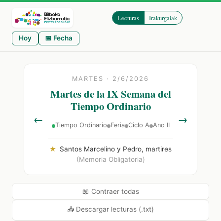
Lecturas
Irakurgaiak
Hoy
📅 Fecha
MARTES · 2/6/2026
Martes de la IX Semana del
Tiempo Ordinario
←
→
Tiempo Ordinario
Feria
Ciclo A
Ano II
★
Santos Marcelino y Pedro, martires
(Memoria Obligatoria)
📖 Contraer todas
📥 Descargar lecturas (.txt)