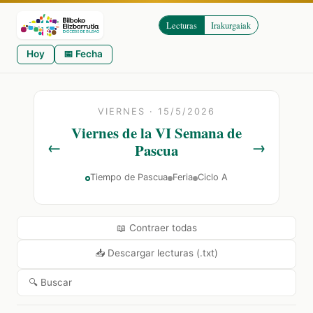
Lecturas
Irakurgaiak
Hoy
📅 Fecha
VIERNES · 15/5/2026
Viernes de la VI Semana de
←
→
Pascua
Tiempo de Pascua
Feria
Ciclo A
📖 Contraer todas
📥 Descargar lecturas (.txt)
🔍 Buscar