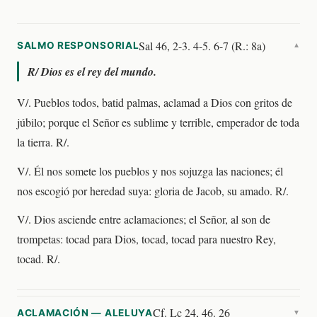
Sal 46, 2-3. 4-5. 6-7 (R.: 8a)
SALMO RESPONSORIAL
▼
R/
Dios es el rey del mundo.
V/. Pueblos todos, batid palmas, aclamad a Dios con gritos de
júbilo; porque el Señor es sublime y terrible, emperador de toda
la tierra. R/.
V/. Él nos somete los pueblos y nos sojuzga las naciones; él
nos escogió por heredad suya: gloria de Jacob, su amado. R/.
V/. Dios asciende entre aclamaciones; el Señor, al son de
trompetas: tocad para Dios, tocad, tocad para nuestro Rey,
tocad. R/.
Cf. Lc 24, 46. 26
ACLAMACIÓN — ALELUYA
▼