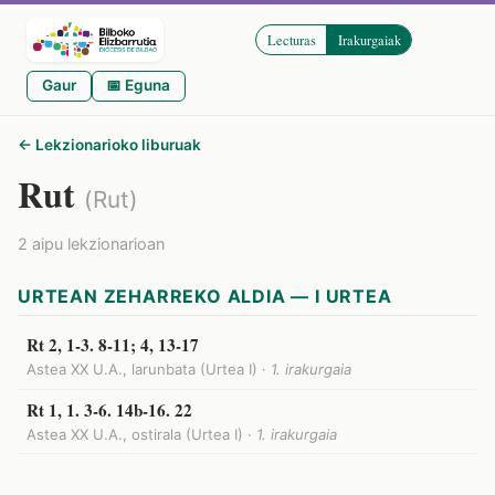
Lecturas
Irakurgaiak
Gaur
📅 Eguna
← Lekzionarioko liburuak
Rut
(Rut)
2 aipu lekzionarioan
URTEAN ZEHARREKO ALDIA — I URTEA
Rt 2, 1-3. 8-11; 4, 13-17
Astea XX U.A., larunbata (Urtea I) ·
1. irakurgaia
Rt 1, 1. 3-6. 14b-16. 22
Astea XX U.A., ostirala (Urtea I) ·
1. irakurgaia