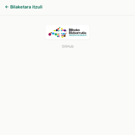
← Bilaketara itzuli
GitHub