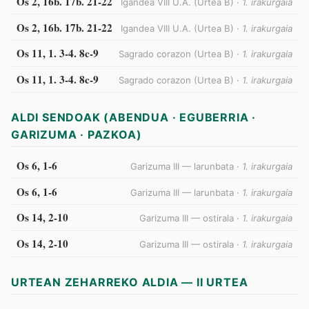
Os 2, 16b. 17b. 21-22
Igandea VIII U.A. (Urtea B) ·
1. irakurgaia
Os 2, 16b. 17b. 21-22
Igandea VIII U.A. (Urtea B) ·
1. irakurgaia
Os 11, 1. 3-4. 8c-9
Sagrado corazon (Urtea B) ·
1. irakurgaia
Os 11, 1. 3-4. 8c-9
Sagrado corazon (Urtea B) ·
1. irakurgaia
ALDI SENDOAK (ABENDUA · EGUBERRIA ·
GARIZUMA · PAZKOA)
Os 6, 1-6
Garizuma III — larunbata ·
1. irakurgaia
Os 6, 1-6
Garizuma III — larunbata ·
1. irakurgaia
Os 14, 2-10
Garizuma III — ostirala ·
1. irakurgaia
Os 14, 2-10
Garizuma III — ostirala ·
1. irakurgaia
URTEAN ZEHARREKO ALDIA — II URTEA