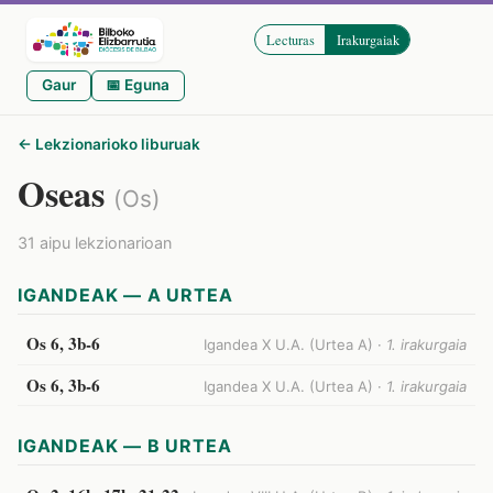
Lecturas
Irakurgaiak
Gaur
📅 Eguna
← Lekzionarioko liburuak
Oseas
(Os)
31 aipu lekzionarioan
IGANDEAK — A URTEA
Os 6, 3b-6
Igandea X U.A. (Urtea A) ·
1. irakurgaia
Os 6, 3b-6
Igandea X U.A. (Urtea A) ·
1. irakurgaia
IGANDEAK — B URTEA