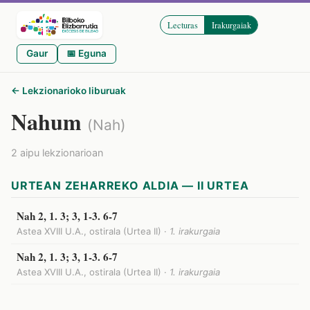
Lecturas
Irakurgaiak
Gaur
📅 Eguna
← Lekzionarioko liburuak
Nahum
(Nah)
2 aipu lekzionarioan
URTEAN ZEHARREKO ALDIA — II URTEA
Nah 2, 1. 3; 3, 1-3. 6-7
Astea XVIII U.A., ostirala (Urtea II) ·
1. irakurgaia
Nah 2, 1. 3; 3, 1-3. 6-7
Astea XVIII U.A., ostirala (Urtea II) ·
1. irakurgaia