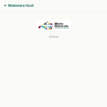
← Bilaketara itzuli
GitHub