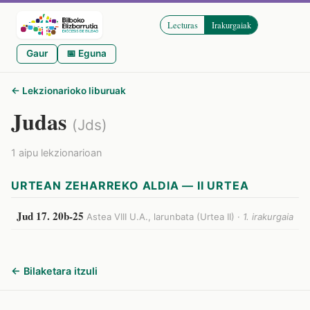
Lecturas
Irakurgaiak
Gaur
📅 Eguna
← Lekzionarioko liburuak
Judas
(Jds)
1 aipu lekzionarioan
URTEAN ZEHARREKO ALDIA — II URTEA
Jud 17. 20b-25
Astea VIII U.A., larunbata (Urtea II) ·
1. irakurgaia
← Bilaketara itzuli