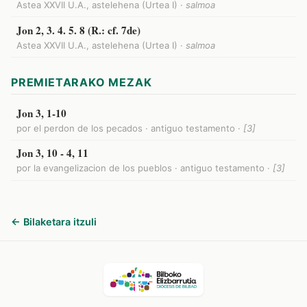
Astea XXVII U.A., astelehena (Urtea I) ·
salmoa
Jon 2, 3. 4. 5. 8 (R.: cf. 7de)
Astea XXVII U.A., astelehena (Urtea I) ·
salmoa
PREMIETARAKO MEZAK
Jon 3, 1-10
por el perdon de los pecados · antiguo testamento ·
[3]
Jon 3, 10 - 4, 11
por la evangelizacion de los pueblos · antiguo testamento ·
[3]
← Bilaketara itzuli