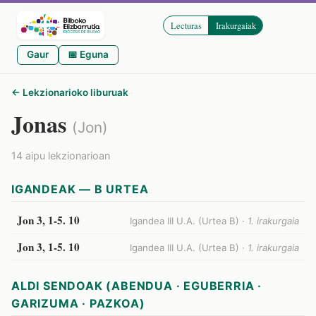
Lecturas
Irakurgaiak
Gaur
📅 Eguna
← Lekzionarioko liburuak
Jonas
(Jon)
14 aipu lekzionarioan
IGANDEAK — B URTEA
Jon 3, 1-5. 10
Igandea III U.A. (Urtea B) ·
1. irakurgaia
Jon 3, 1-5. 10
Igandea III U.A. (Urtea B) ·
1. irakurgaia
ALDI SENDOAK (ABENDUA · EGUBERRIA ·
GARIZUMA · PAZKOA)