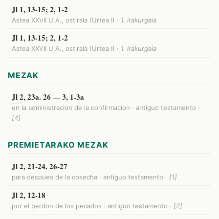
Jl 1, 13-15; 2, 1-2
Astea XXVII U.A., ostirala (Urtea I) ·
1. irakurgaia
Jl 1, 13-15; 2, 1-2
Astea XXVII U.A., ostirala (Urtea I) ·
1. irakurgaia
MEZAK
Jl 2, 23a. 26 — 3, 1-3a
en la administracion de la confirmacion · antiguo testamento ·
[4]
PREMIETARAKO MEZAK
Jl 2, 21-24. 26-27
para despues de la cosecha · antiguo testamento ·
[1]
Jl 2, 12-18
por el perdon de los pecados · antiguo testamento ·
[2]