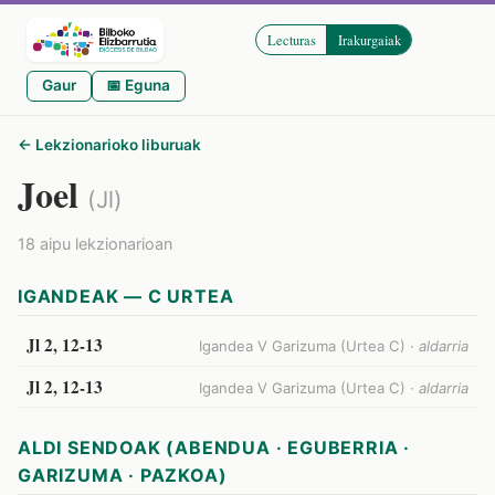
Lecturas
Irakurgaiak
Gaur
📅 Eguna
← Lekzionarioko liburuak
Joel
(Jl)
18 aipu lekzionarioan
IGANDEAK — C URTEA
Jl 2, 12-13
Igandea V Garizuma (Urtea C) ·
aldarria
Jl 2, 12-13
Igandea V Garizuma (Urtea C) ·
aldarria
ALDI SENDOAK (ABENDUA · EGUBERRIA ·
GARIZUMA · PAZKOA)