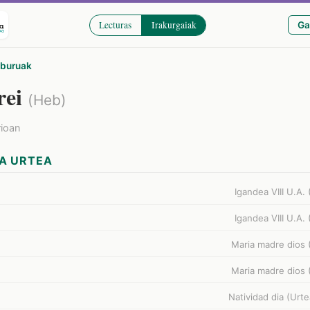
Lecturas
Irakurgaiak
Ga
iburuak
rei
(Heb)
rioan
A URTEA
Igandea VIII U.A.
Igandea VIII U.A.
Maria madre dios 
Maria madre dios 
Natividad dia (Urte