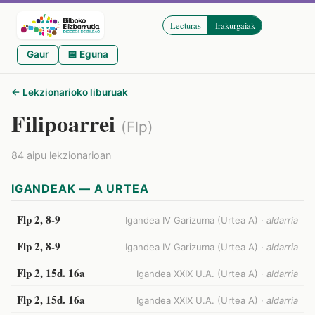
Lecturas
Irakurgaiak
Gaur
📅 Eguna
← Lekzionarioko liburuak
Filipoarrei
(Flp)
84 aipu lekzionarioan
IGANDEAK — A URTEA
Flp 2, 8-9
Igandea IV Garizuma (Urtea A) ·
aldarria
Flp 2, 8-9
Igandea IV Garizuma (Urtea A) ·
aldarria
Flp 2, 15d. 16a
Igandea XXIX U.A. (Urtea A) ·
aldarria
Flp 2, 15d. 16a
Igandea XXIX U.A. (Urtea A) ·
aldarria