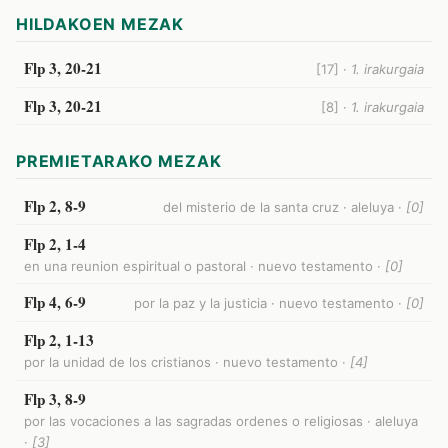
HILDAKOEN MEZAK
Flp 3, 20-21
[17] ·
1. irakurgaia
Flp 3, 20-21
[8] ·
1. irakurgaia
PREMIETARAKO MEZAK
Flp 2, 8-9
del misterio de la santa cruz · aleluya ·
[0]
Flp 2, 1-4
en una reunion espiritual o pastoral · nuevo testamento ·
[0]
Flp 4, 6-9
por la paz y la justicia · nuevo testamento ·
[0]
Flp 2, 1-13
por la unidad de los cristianos · nuevo testamento ·
[4]
Flp 3, 8-9
por las vocaciones a las sagradas ordenes o religiosas · aleluya
·
[3]