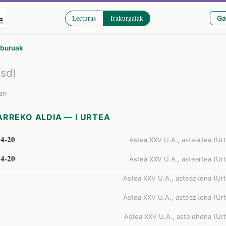
Lecturas
Irakurgaiak
Ga
iburuak
Esd)
an
RREKO ALDIA — I URTEA
14-20
Astea XXV U.A., asteartea (Urt
14-20
Astea XXV U.A., asteartea (Urt
Astea XXV U.A., asteazkena (Urt
Astea XXV U.A., asteazkena (Urt
Astea XXV U.A., astelehena (Urt