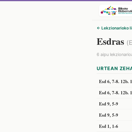
← Lekzionarioko l
Esdras
(
6 aipu lekzionario
URTEAN ZEHA
Esd 6, 7-8. 12b. 
Esd 6, 7-8. 12b. 
Esd 9, 5-9
Esd 9, 5-9
Esd 1, 1-6