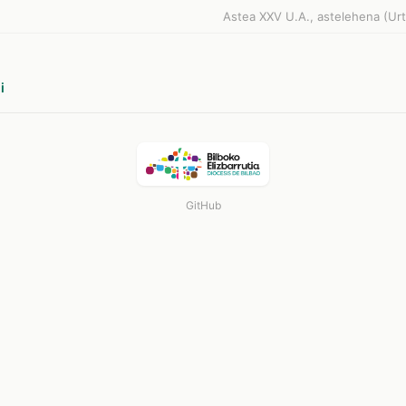
Astea XXV U.A., astelehena (Urt
i
GitHub