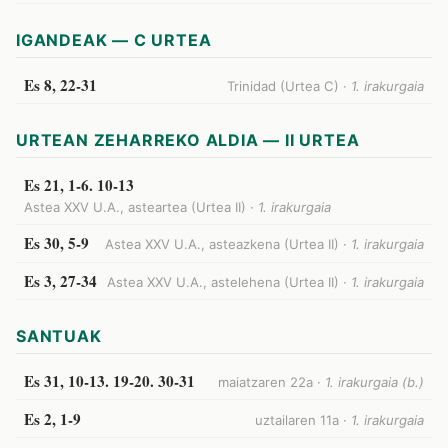
IGANDEAK — C URTEA
Es 8, 22-31
Trinidad (Urtea C) ·
1. irakurgaia
URTEAN ZEHARREKO ALDIA — II URTEA
Es 21, 1-6. 10-13
Astea XXV U.A., asteartea (Urtea II) ·
1. irakurgaia
Es 30, 5-9
Astea XXV U.A., asteazkena (Urtea II) ·
1. irakurgaia
Es 3, 27-34
Astea XXV U.A., astelehena (Urtea II) ·
1. irakurgaia
SANTUAK
Es 31, 10-13. 19-20. 30-31
maiatzaren 22a ·
1. irakurgaia (b.)
Es 2, 1-9
uztailaren 11a ·
1. irakurgaia