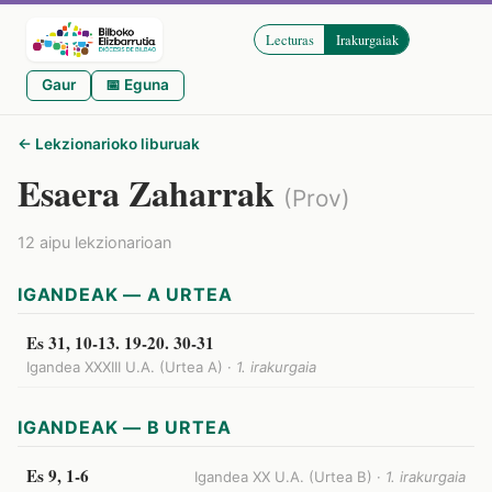
Lecturas
Irakurgaiak
Gaur
📅 Eguna
← Lekzionarioko liburuak
Esaera Zaharrak
(Prov)
12 aipu lekzionarioan
IGANDEAK — A URTEA
Es 31, 10-13. 19-20. 30-31
Igandea XXXIII U.A. (Urtea A) ·
1. irakurgaia
IGANDEAK — B URTEA
Es 9, 1-6
Igandea XX U.A. (Urtea B) ·
1. irakurgaia