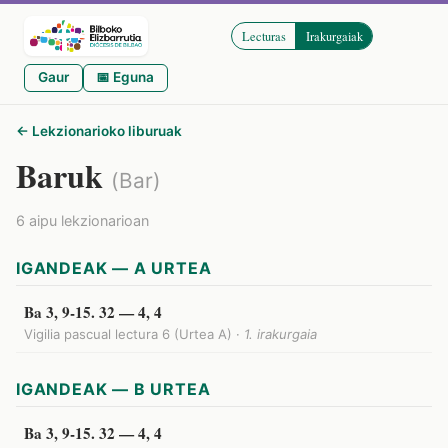
Lecturas
Irakurgaiak
Gaur
📅 Eguna
← Lekzionarioko liburuak
Baruk
(Bar)
6 aipu lekzionarioan
IGANDEAK — A URTEA
Ba 3, 9-15. 32 — 4, 4
Vigilia pascual lectura 6 (Urtea A) ·
1. irakurgaia
IGANDEAK — B URTEA
Ba 3, 9-15. 32 — 4, 4