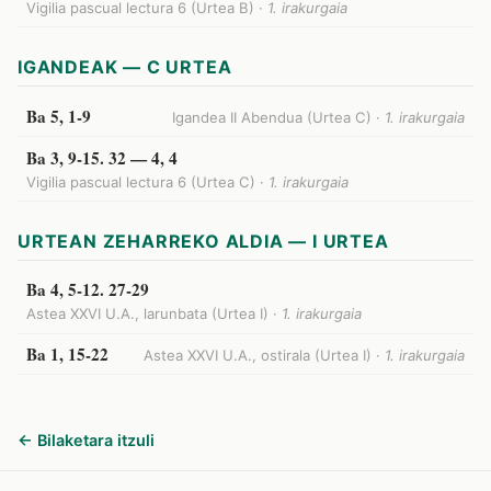
Vigilia pascual lectura 6 (Urtea B) ·
1. irakurgaia
IGANDEAK — C URTEA
Ba 5, 1-9
Igandea II Abendua (Urtea C) ·
1. irakurgaia
Ba 3, 9-15. 32 — 4, 4
Vigilia pascual lectura 6 (Urtea C) ·
1. irakurgaia
URTEAN ZEHARREKO ALDIA — I URTEA
Ba 4, 5-12. 27-29
Astea XXVI U.A., larunbata (Urtea I) ·
1. irakurgaia
Ba 1, 15-22
Astea XXVI U.A., ostirala (Urtea I) ·
1. irakurgaia
← Bilaketara itzuli