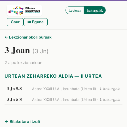
Lecturas
Irakurgaiak
Gaur
📅 Eguna
← Lekzionarioko liburuak
3 Joan
(3 Jn)
2 aipu lekzionarioan
URTEAN ZEHARREKO ALDIA — II URTEA
3 Jn 5-8
Astea XXXII U.A., larunbata (Urtea II) ·
1. irakurgaia
3 Jn 5-8
Astea XXXII U.A., larunbata (Urtea II) ·
1. irakurgaia
← Bilaketara itzuli