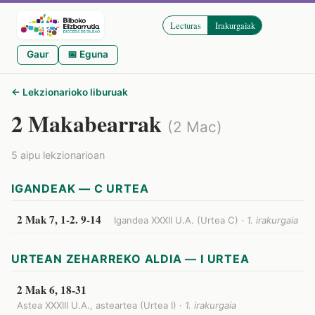
Lecturas
Irakurgaiak
Gaur
📅 Eguna
← Lekzionarioko liburuak
2 Makabearrak
(2 Mac)
5 aipu lekzionarioan
IGANDEAK — C URTEA
2 Mak 7, 1-2. 9-14
Igandea XXXII U.A. (Urtea C) ·
1. irakurgaia
URTEAN ZEHARREKO ALDIA — I URTEA
2 Mak 6, 18-31
Astea XXXIII U.A., asteartea (Urtea I) ·
1. irakurgaia