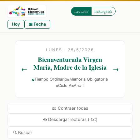
Lecturas
Irakurgaiak
Hoy
📅 Fecha
LUNES · 25/5/2026
Bienaventurada Virgen
Maria, Madre de la Iglesia
←
→
Tiempo Ordinario
Memoria Obligatoria
Ciclo A
Ano II
📖 Contraer todas
📥 Descargar lecturas (.txt)
🔍 Buscar