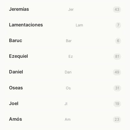
Jeremías
Jer
43
Lamentaciones
Lam
7
Baruc
Bar
6
Ezequiel
Ez
81
Daniel
Dan
49
Oseas
Os
31
Joel
Jl
19
Amós
Am
23