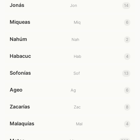
Jonás
Jon
14
Miqueas
Miq
6
Nahúm
Nah
2
Habacuc
Hab
4
Sofonías
Sof
13
Ageo
Ag
6
Zacarías
Zac
8
Malaquías
Mal
4