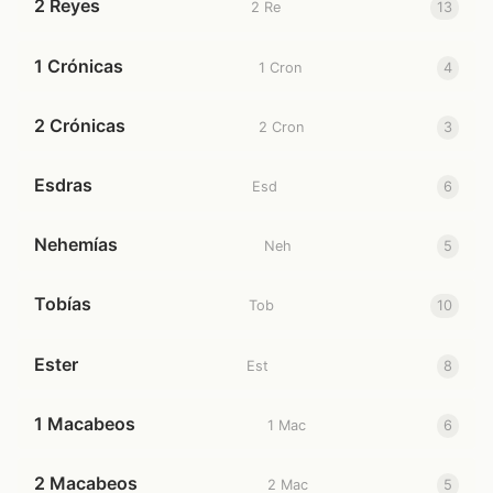
2 Reyes
2 Re
13
1 Crónicas
1 Cron
4
2 Crónicas
2 Cron
3
Esdras
Esd
6
Nehemías
Neh
5
Tobías
Tob
10
Ester
Est
8
1 Macabeos
1 Mac
6
2 Macabeos
2 Mac
5