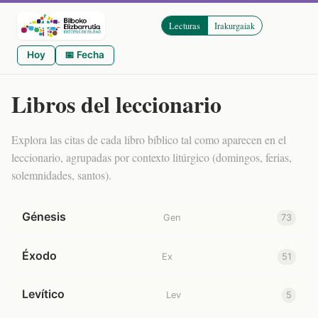
Lecturas
Irakurgaiak
Hoy
📅 Fecha
Libros del leccionario
Explora las citas de cada libro bíblico tal como aparecen en el
leccionario, agrupadas por contexto litúrgico (domingos, ferias,
solemnidades, santos).
Génesis
Gen
73
Éxodo
Ex
51
Levítico
Lev
5