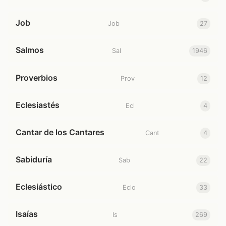
Job
Job
27
Salmos
Sal
1946
Proverbios
Prov
12
Eclesiastés
Ecl
4
Cantar de los Cantares
Cant
4
Sabiduría
Sab
22
Eclesiástico
Eclo
33
Isaías
Is
269