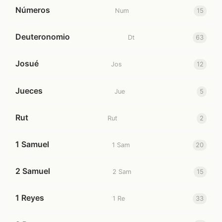
Números
Num
15
Deuteronomio
Dt
63
Josué
Jos
12
Jueces
Jue
5
Rut
Rut
2
1 Samuel
1 Sam
20
2 Samuel
2 Sam
15
1 Reyes
1 Re
33