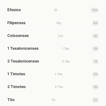
Efesios
Ef
104
Filipenses
Flp
84
Colosenses
Col
36
1 Tesalonicenses
1 Tes
39
2 Tesalonicenses
2 Tes
14
1 Timoteo
1 Tim
29
2 Timoteo
2 Tim
36
Tito
Tit
25