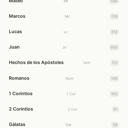
Mateo
Mt
588
Marcos
Mc
158
Lucas
Lc
312
Juan
Jn
605
Hechos de los Apóstoles
Hch
131
Romanos
Rom
106
1 Corintios
1 Cor
102
2 Corintios
2 Cor
61
Gálatas
Gal
58