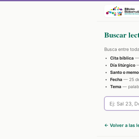
Buscar lec
Busca entre todas
Cita bíblica
— 
Día litúrgico
—
Santo o memo
Fecha
— 25 de 
Tema
— palabr
← Volver a las 